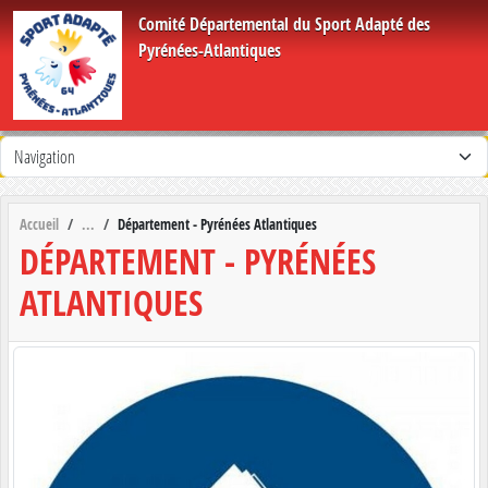
Panneau de gestion des cookies
Comité Départemental du Sport Adapté des
Pyrénées-Atlantiques
Accueil
Département - Pyrénées Atlantiques
DÉPARTEMENT - PYRÉNÉES
ATLANTIQUES