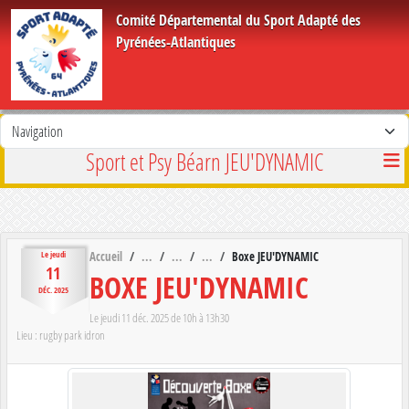
Panneau de gestion des cookies
Comité Départemental du Sport Adapté des
Pyrénées-Atlantiques
Sport et Psy Béarn JEU'DYNAMIC
Accueil
Boxe JEU'DYNAMIC
Le
jeudi
11
BOXE JEU'DYNAMIC
DÉC.
2025
Le
jeudi
11
déc.
2025
de 10h à 13h30
Lieu :
rugby park
idron