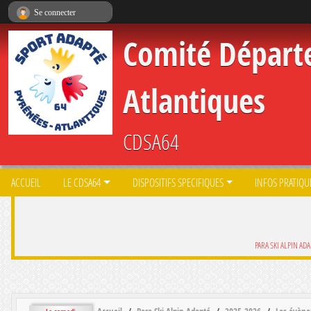
Panneau de gestion des cookies
Se connecter
Comité Départ
Atlantiques
CDSA64
ACCUEIL
LE CDSA64
DISPOSITIFS SPECIFIQUES
INFOS PRATIQU
PARA SKI ALPIN ADA