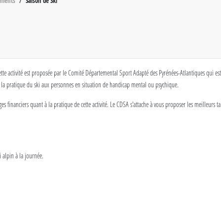
ements
Saison de Ski
tte activité est proposée par le Comité Départemental Sport Adapté des Pyrénées-Atlantiques qui est
ble la pratique du ski aux personnes en situation de handicap mental ou psychique.
s financiers quant à la pratique de cette activité. Le CDSA s'attache à vous proposer les meilleurs ta
 alpin à la journée.