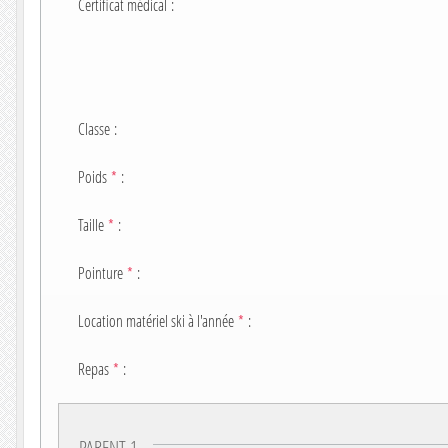
Certificat médical
:
Classe
:
Poids
*
:
Taille
*
:
Pointure
*
:
Location matériel ski à l'année
*
:
Repas
*
:
PARENT 1