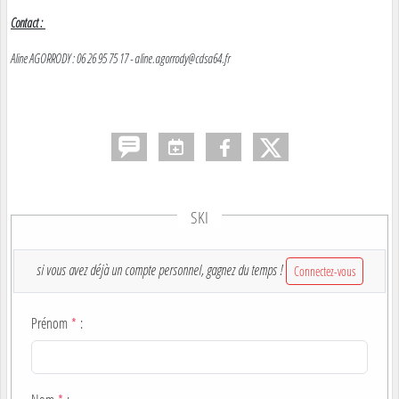
Contact :
Aline AGORRODY : 06 26 95 75 17 - aline.agorrody@cdsa64.fr
SKI
si vous avez déjà un compte personnel, gagnez du temps !
Connectez-vous
Prénom
*
: