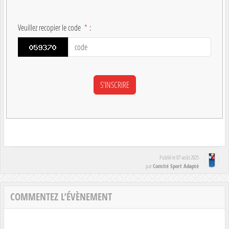
Veuillez recopier le code
*
:
Publié le
07 août 2025
Comité Sport Adapté
par
COMMENTEZ L’ÉVÈNEMENT