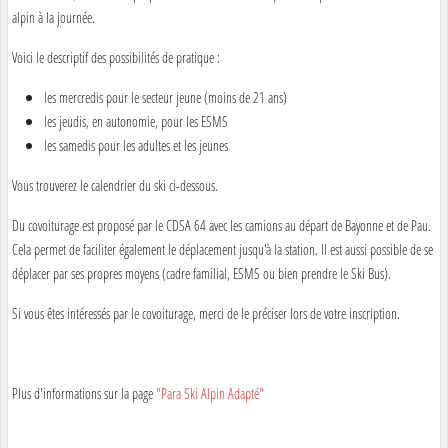
alpin à la journée.
Voici le descriptif des possibilités de pratique :
les mercredis pour le secteur jeune (moins de 21 ans)
les jeudis, en autonomie, pour les ESMS
les samedis pour les adultes et les jeunes
Vous trouverez le calendrier du ski ci-dessous.
Du covoiturage est proposé par le CDSA 64 avec les camions au départ de Bayonne et de Pau.
Cela permet de faciliter également le déplacement jusqu'à la station. Il est aussi possible de se
déplacer par ses propres moyens (cadre familial, ESMS ou bien prendre le Ski Bus).
Si vous êtes intéressés par le covoiturage, merci de le préciser lors de votre inscription.
Plus d'informations sur la page
"Para Ski Alpin Adapté"