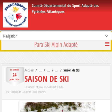
Panneau de gestion des cookies
Comité Départemental du Sport Adapté des
Pyrénées-Atlantiques
Para Ski Alpin Adapté
Accueil
Saison de Ski
Le
samedi
24
SAISON DE SKI
JANV.
2026
Le
samedi
24
janv.
2026
de 09h à 17h
Lieu :
Station de Gourette
Eaux-Bonnes