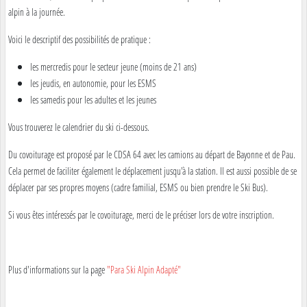
alpin à la journée.
Voici le descriptif des possibilités de pratique :
les mercredis pour le secteur jeune (moins de 21 ans)
les jeudis, en autonomie, pour les ESMS
les samedis pour les adultes et les jeunes
Vous trouverez le calendrier du ski ci-dessous.
Du covoiturage est proposé par le CDSA 64 avec les camions au départ de Bayonne et de Pau.
Cela permet de faciliter également le déplacement jusqu'à la station. Il est aussi possible de se
déplacer par ses propres moyens (cadre familial, ESMS ou bien prendre le Ski Bus).
Si vous êtes intéressés par le covoiturage, merci de le préciser lors de votre inscription.
Plus d'informations sur la page
"Para Ski Alpin Adapté"