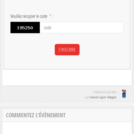
Veuillez recopier le code
*
:
Publié le
07 août 2025
Comité Sport Adapté
par
COMMENTEZ L’ÉVÈNEMENT