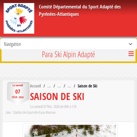
Panneau de gestion des cookies
Comité Départemental du Sport Adapté des
Pyrénées-Atlantiques
Para Ski Alpin Adapté
Accueil
Saison de Ski
Le
samedi
07
SAISON DE SKI
FÉVR.
2026
Le
samedi
07
févr.
2026
de 09h à 17h
Lieu :
Station de Gourette
Eaux-Bonnes