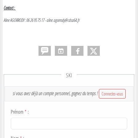
Contact :
Aline AGORRODY : 06 26 95 75 17 - aline.agorrody@cdsa64.fr
SKI
si vous avez déjà un compte personnel, gagnez du temps !
Connectez-vous
Prénom
*
: