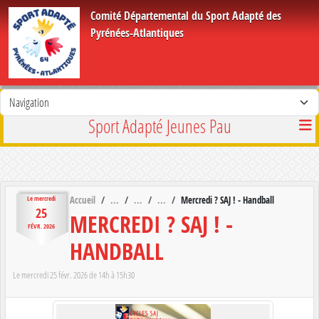
Panneau de gestion des cookies
Comité Départemental du Sport Adapté des
Pyrénées-Atlantiques
Sport Adapté Jeunes Pau
Accueil
Mercredi ? SAJ ! - Handball
Le
mercredi
25
MERCREDI ? SAJ ! -
FÉVR.
2026
HANDBALL
Le
mercredi
25
févr.
2026
de 14h à 15h30