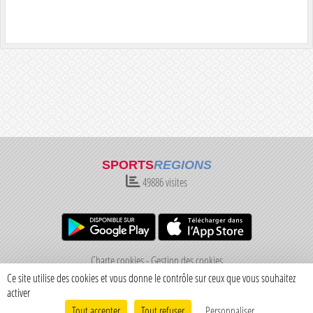
SPORTS
REGIONS
49886
visites
Charte cookies
Gestion des cookies
Informations légales
Signaler un contenu inapproprié
Ce site utilise des cookies et vous donne le contrôle sur ceux que vous souhaitez
activer
Tout accepter
Tout refuser
Personnaliser
Envie de participer ?
Connexion