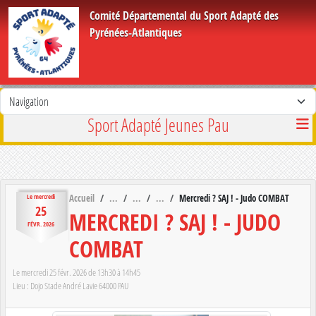
Panneau de gestion des cookies
Comité Départemental du Sport Adapté des
Pyrénées-Atlantiques
Sport Adapté Jeunes Pau
Accueil
Mercredi ? SAJ ! - Judo COMBAT
Le
mercredi
25
MERCREDI ? SAJ ! - JUDO
FÉVR.
2026
COMBAT
Le
mercredi
25
févr.
2026
de 13h30 à 14h45
Lieu :
Dojo Stade André Lavie
64000
PAU