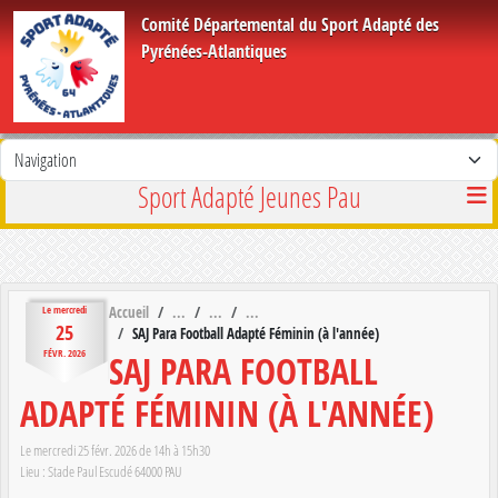
Panneau de gestion des cookies
Comité Départemental du Sport Adapté des
Pyrénées-Atlantiques
Sport Adapté Jeunes Pau
Accueil
Le
mercredi
25
SAJ Para Football Adapté Féminin (à l'année)
SAJ PARA FOOTBALL
FÉVR.
2026
ADAPTÉ FÉMININ (À L'ANNÉE)
Le
mercredi
25
févr.
2026
de 14h à 15h30
Lieu :
Stade Paul Escudé
64000
PAU