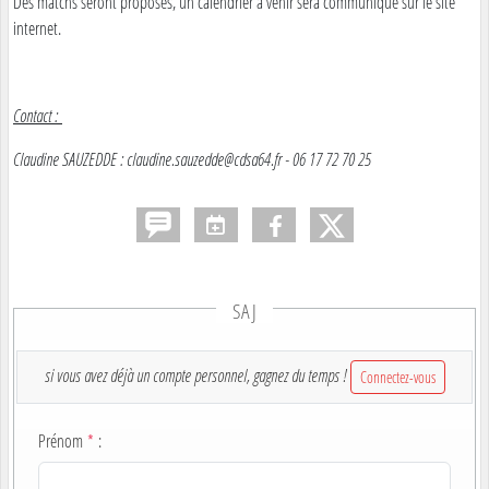
Des matchs seront proposés, un calendrier à venir sera communiqué sur le site
internet.
Contact :
Claudine SAUZEDDE : claudine.sauzedde@cdsa64.fr - 06 17 72 70 25
SAJ
si vous avez déjà un compte personnel, gagnez du temps !
Connectez-vous
Prénom
*
: