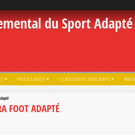
emental du Sport Adapté 
ES
PHOTOS & VIDÉOS
LES RENCONTRES SPORT ADAPTE
PARA S
Adapté
RA FOOT ADAPTÉ