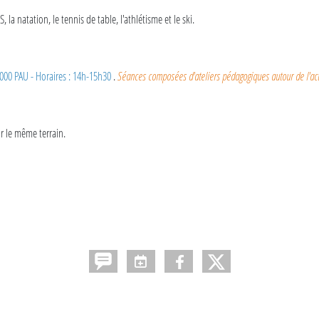
la natation, le tennis de table, l'athlétisme et le ski.
000 PAU - Horaires : 14h-15h30
.
Séances composées d'ateliers pédagogiques autour de l'acti
ur le même terrain.