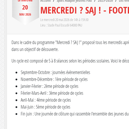
Accueil
Sport Adapté Jeunes Pau
2025-2026
Les é
Le
mercredi
20
MERCREDI ? SAJ ! - FOOT
MAI
2026
Le
mercredi
20
mai
2026
de 14h à 15h30
Lieu :
Stade Paul Escudé
64000
PAU
Dans le cadre du programme "Mercredi ? SAJ !" proposé tous les mercredis après-
dans un objectif de découverte.
Un cycle est composé de 5 à 8 séances selon les périodes scolaires. Voici le déc
Septembre-Octobre : journées évènementielles
Novembre-Décembre : 1ère période de cycles
Janvier-Février : 2ème période de cycles
Février-Mars-Avril : 3ème période de cycles
Avril-Mai : 4ème période de cycles
Mai-Juin : 5ème période de cycles
Fin juin : Une journée de clôture qui rassemble l'ensemble des jeunes 