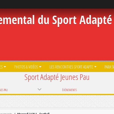
emental du Sport Adapté 
ES
PHOTOS & VIDÉOS
LES RENCONTRES SPORT ADAPTE
PARA S
Sport Adapté Jeunes Pau
NES PAU
ÉVÈNEMENTS