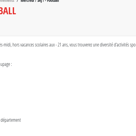
vènements
Mercredi ? SAJ ! - Football
BALL
midi, hors vacances scolaires aux - 21 ans, vous trouverez une diversité d'activités spo
oupage :
du département