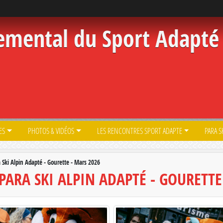
emental du Sport Adapté 
ES
PHOTOS & VIDÉOS
LES RENCONTRES SPORT ADAPTE
PARA S
 Ski Alpin Adapté - Gourette - Mars 2026
ARA SKI ALPIN ADAPTÉ - GOURETTE