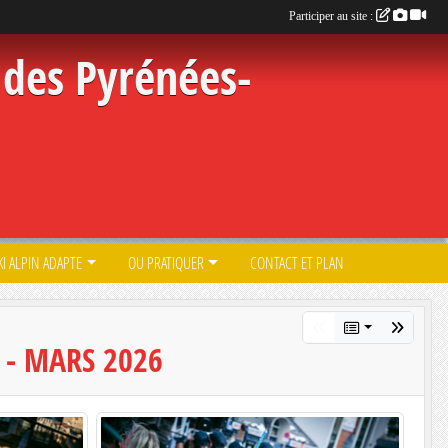
Participer au site :
des Pyrénées-
KI ALPIN ADAPTE
OU PRATIQUER
CONTACT ET PLAN
 - MARS 2026