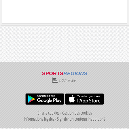
SPORTS
REGIONS
49826
visites
Charte cookies
Gestion des cookies
Informations légales
Signaler un contenu inapproprié